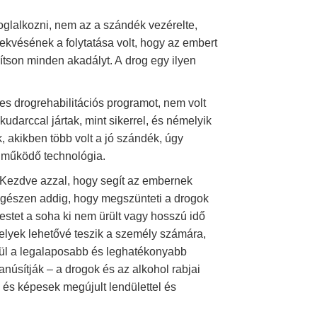
oglalkozni, nem az a szándék vezérelte,
ekvésének a folytatása volt, hogy az embert
rítson minden akadályt. A drog egy ilyen
s drogrehabilitációs programot, nem volt
kudarccal jártak, mint sikerrel, és némelyik
 akikben több volt a jó szándék, úgy
t működő technológia.
. Kezdve azzal, hogy segít az embernek
, egészen addig, hogy megszünteti a drogok
testet a soha ki nem ürült vagy hosszú idő
amelyek lehetővé teszik a személy számára,
ívül a legalaposabb és leghatékonyabb
núsítják – a drogok és az alkohol rabjai
 és képesek megújult lendülettel és