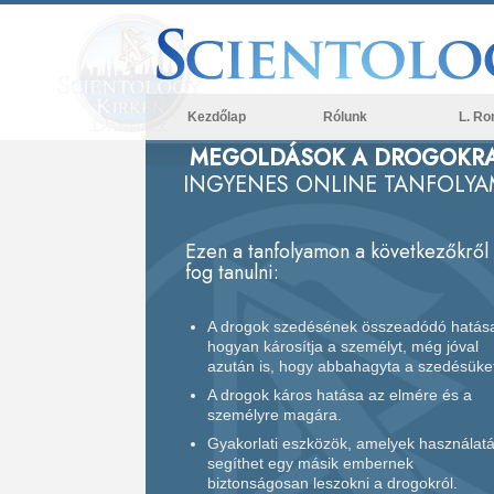
Kezdőlap
Rólunk
L. Ro
MEGOLDÁSOK A DROGOKR
INGYENES ONLINE TANFOLYA
Ezen a tanfolyamon a következőkről
fog tanulni:
A drogok szedésének összeadódó hatás
hogyan károsítja a személyt, még jóval
azután is, hogy abbahagyta a szedésüke
A drogok káros hatása az elmére és a
személyre magára.
Gyakorlati eszközök, amelyek használatá
segíthet egy másik embernek
biztonságosan leszokni a drogokról.