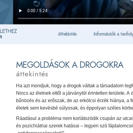
ÉLETHEZ
áttekintés
Információk a tanfol
m
MEGOLDÁSOK A DROGOKRA
áttekintés
Ha azt mondjuk, hogy a drogok váltak a társadalom legf
Nincs az életnek ettől a járványtól érintetlen területe
bűnözés és az erőszak, de az erkölcsi érzék hiánya, a 
életek sem kevésbé súlyosak, és éppolyan széles körben
Ráadásul a probléma nem korlátozódik csupán az utcai 
és pszichiátriai szerek hatásai – legyen szó fájdalomcsi