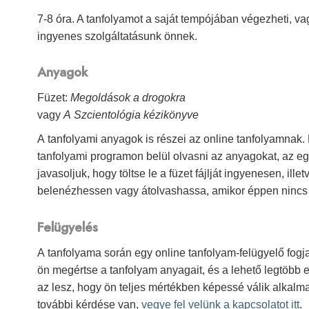
7-8 óra. A tanfolyamot a saját tempójában végezheti, va
ingyenes szolgáltatásunk önnek.
Anyagok
Füzet:
Megoldások a drogokra
vagy
A Szcientológia kézikönyve
A tanfolyami anyagok is részei az online tanfolyamnak. 
tanfolyami programon belül olvasni az anyagokat, az 
javasoljuk, hogy töltse le a füzet fájlját ingyenesen, ill
belenézhessen vagy átolvashassa, amikor éppen nincs 
Felügyelés
A tanfolyama során egy online tanfolyam-felügyelő fogja
ön megértse a tanfolyam anyagait, és a lehető legtöbb
az lesz, hogy ön teljes mértékben képessé válik alkalm
további kérdése van,
vegye fel velünk a kapcsolatot itt
.