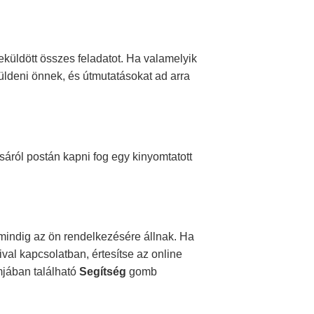
beküldött összes feladatot. Ha valamelyik
 küldeni önnek, és útmutatásokat ad arra
ásáról postán kapni fog
egy kinyomtatott
 mindig az ön rendelkezésére állnak. Ha
val kapcsolatban, értesítse az online
amjában található
Segítség
gomb