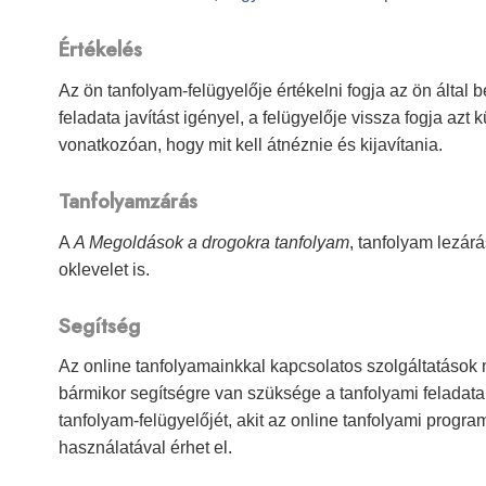
Értékelés
Az ön tanfolyam-felügyelője értékelni fogja az ön által 
feladata javítást igényel, a felügyelője vissza fogja azt
vonatkozóan, hogy mit kell átnéznie és kijavítania.
Tanfolyamzárás
A
A Megoldások a drogokra tanfolyam
, tanfolyam lezár
oklevelet is.
Segítség
Az online tanfolyamainkkal kapcsolatos szolgáltatások
bármikor segítségre van szüksége a tanfolyami feladatai
tanfolyam-felügyelőjét, akit az online tanfolyami progr
használatával érhet el.