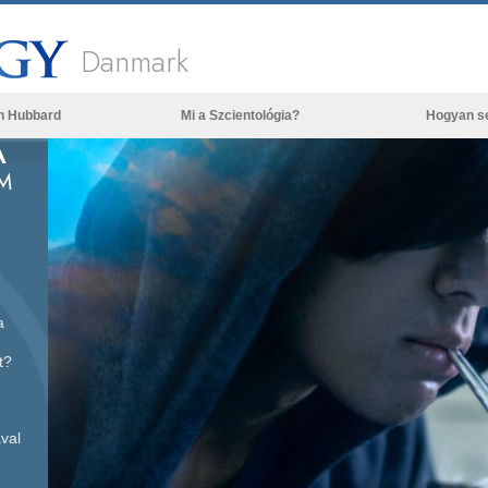
Danmark
n Hubbard
Mi a Szcientológia?
Hogyan s
A
Hittételek és gyakorlatok
M
A Szcientológia hitvallásai és kódexei
Mit mondanak a szcientológusok
a Szcientológiáról?
Ismerjen meg egy szcientológust!
a
Látogatás egy egyházban
t?
A Szcientológia alapelvei
Bevezetés a Dianetikába
val
Szeretet és gyűlölet –
Mi a nagyság?