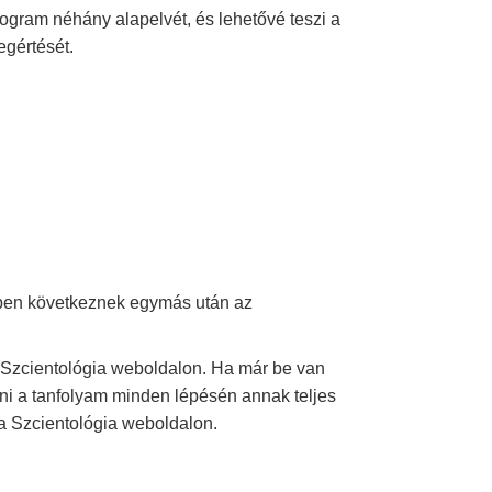
rogram néhány alapelvét, és lehetővé teszi a
egértését.
dben következnek egymás után az
 a Szcientológia weboldalon. Ha már be van
tni a tanfolyam minden lépésén annak teljes
 a Szcientológia weboldalon.