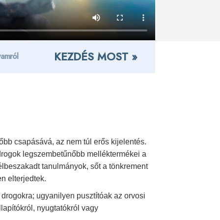
KEZDÉS MOST »
yamról
őbb csapásává, az nem túl erős kijelentés.
. A drogok legszembetűnőbb melléktermékei a
félbeszakadt tanulmányok, sőt a tönkrement
 elterjedtek.
drogokra; ugyanilyen pusztítóak az orvosi
llapítókról, nyugtatókról vagy