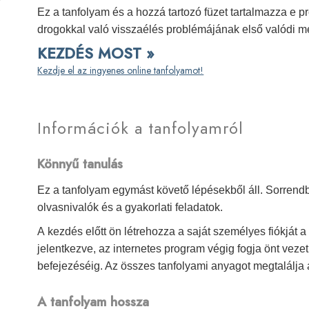
Ez a tanfolyam és a hozzá tartozó füzet tartalmazza e p
drogokkal való visszaélés problémájának első valódi m
KEZDÉS MOST »
Kezdje el az ingyenes online tanfolyamot!
Információk a tanfolyamról
Könnyű tanulás
Ez a tanfolyam egymást követő lépésekből áll. Sorren
olvasnivalók és a gyakorlati feladatok.
A kezdés előtt ön létrehozza a saját személyes fiókját
jelentkezve, az internetes program végig fogja önt veze
befejezéséig. Az összes tanfolyami anyagot megtalálja
A tanfolyam hossza