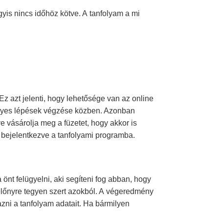
gyis nincs időhöz kötve. A tanfolyam a mi
Ez azt jelenti, hogy lehetősége van az online
egyes lépések végzése közben. Azonban
etve vásárolja meg a füzetet, hogy akkor is
bejelentkezve a tanfolyami programba.
 önt felügyelni, aki segíteni fog abban, hogy
 előnyre tegyen szert azokból. A végeredmény
azni a tanfolyam adatait. Ha bármilyen