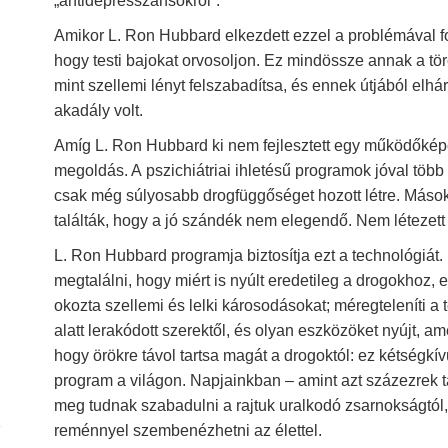
„antidepresszánsokról”.
Amikor L. Ron Hubbard elkezdett ezzel a problémával f
hogy testi bajokat orvosoljon. Ez mindössze annak a tör
mint szellemi lényt felszabadítsa, és ennek útjából elhá
akadály volt.
Amíg L. Ron Hubbard ki nem fejlesztett egy működőképe
megoldás. A pszichiátriai ihletésű programok jóval több 
csak még súlyosabb drogfüggőséget hozott létre. Mások,
találták, hogy a jó szándék nem elegendő. Nem létezet
L. Ron Hubbard programja biztosítja ezt a technológiát
megtalálni, hogy miért is nyúlt eredetileg a drogokhoz
okozta szellemi és lelki károsodásokat; méregteleníti a 
alatt lerakódott szerektől, és olyan eszközöket nyújt, 
hogy örökre távol tartsa magát a drogoktól: ez kétségk
program a világon. Napjainkban – amint azt százezrek ta
meg tudnak szabadulni a rajtuk uralkodó zsarnokságtól,
reménnyel szembenézhetni az élettel.