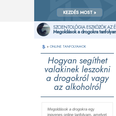
KEZDÉS MOST »
SZCIENTOLÓGIA ESZKÖZÖK AZ 
Megoldások a drogokra tanfolya
»
ONLINE TANFOLYAMOK
Hogyan segíthet
valakinek leszokni
a drogokról vagy
az alkoholról
Megoldások a drogokra
egy
ingyenes online tanfolyam, amelyet