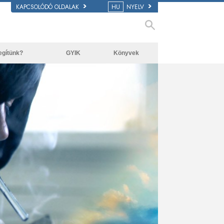
KAPCSOLÓDÓ OLDALAK
HU
NYELV
egítünk?
GYIK
Könyvek
Kezdőkönyvek
Háttér és alapelvek
Hangoskönyvek
Látogatás egy egyházban
Bevezető előadások
A Szcientológia szervezetek
Filmek