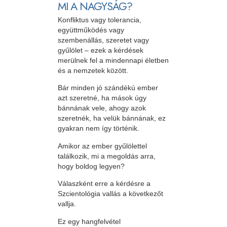
MI A NAGYSÁG?
Konfliktus vagy tolerancia,
együttműködés vagy
szembenállás, szeretet vagy
gyűlölet – ezek a kérdések
merülnek fel a mindennapi életben
és a nemzetek között.
Bár minden jó szándékú ember
azt szeretné, ha mások úgy
bánnának vele, ahogy azok
szeretnék, ha velük bánnának, ez
gyakran nem így történik.
Amikor az ember gyűlölettel
találkozik, mi a megoldás arra,
hogy boldog legyen?
Válaszként erre a kérdésre a
Szcientológia vallás a következőt
vallja.
Ez egy hangfelvétel