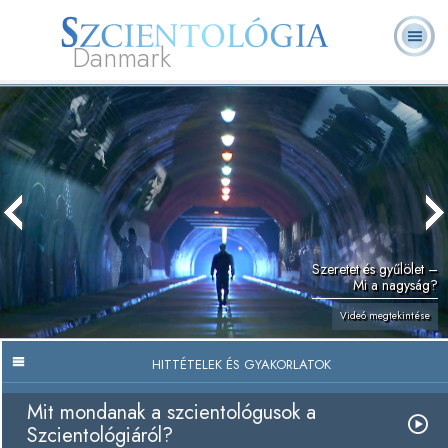
Danmark
L. Ron
Mi a
Önkéntes
Rólunk
GYIK
Könyvek
Hubbard
Szcientológia?
lelkészek
Szeretet és gyűlölet –
Mi a nagyság?
Videó megtekintése
HITTÉTELEK ÉS GYAKORLATOK
Mit mondanak a szcientológusok a
Szcientológiáról?