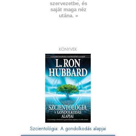
szervezetbe, és
saját maga néz
utána. »
KÖNYVEK
Szcientológia: A gondolkodás alapjai