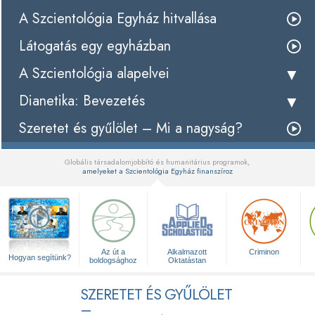
A Szcientológia Egyház hitvallása
Látogatás egy egyházban
A Szcientológia alapelvei
Dianetika: Bevezetés
Szeretet és gyűlölet – Mi a nagyság?
Globális társadalomjobbító és humanitárius programok,
amelyeket a Szcientológia Egyház finanszíroz
▼
Az út a
Alkalmazott
Criminon
Hogyan segítünk?
boldogsághoz
Oktatástan
SZERETET ÉS GYŰLÖLET
–