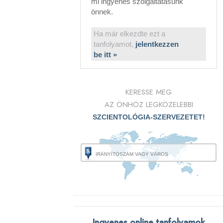
mi ingyenes szolgáltatásunk
önnek.
Ha már elkezdte ezt a
tanfolyamot,
jelentkezzen
be itt »
KERESSE MEG
AZ ÖNHÖZ LEGKÖZELEBBI
SZCIENTOLÓGIA-SZERVEZETET!
Ingyenes online tanfolyamok