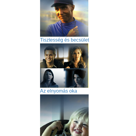
Tisztesség és becsület
Az elnyomás oka