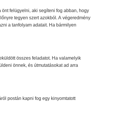
 önt felügyelni, aki segíteni fog abban, hogy
 előnyre tegyen szert azokból. A végeredmény
azni a tanfolyam adatait. Ha bármilyen
beküldött összes feladatot. Ha valamelyik
 küldeni önnek, és útmutatásokat ad arra
áról postán kapni fog
egy kinyomtatott