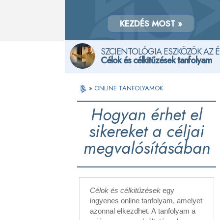
KEZDÉS MOST »
SZCIENTOLÓGIA ESZKÖZÖK AZ 
Célok és célkitűzések tanfolyam
»
ONLINE TANFOLYAMOK
Hogyan érhet el
sikereket a céljai
megvalósításában
Célok és célkitűzések
egy
ingyenes online tanfolyam, amelyet
azonnal elkezdhet. A tanfolyam a