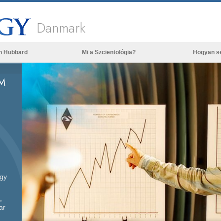
Danmark
n Hubbard
Mi a Szcientológia?
Hogyan s
Hittételek és gyakorlatok
M
A Szcientológia hitvallásai és kódexei
Mit mondanak a szcientológusok
a Szcientológiáról?
Ismerjen meg egy szcientológust!
Látogatás egy egyházban
A Szcientológia alapelvei
ogy
Bevezetés a Dianetikába
,
Szeretet és gyűlölet –
Mi a nagyság?
ar