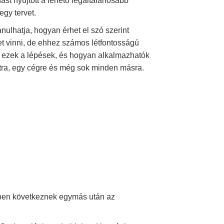
dást nyújtott a lehető legáltalánosabb
gy tervet.
ulhatja, hogyan érhet el szó szerint
ehet vinni, de ehhez számos létfontosságú
k ezek a lépések, és hogyan alkalmazhatók
rtra, egy cégre és még sok minden másra.
dben következnek egymás után az