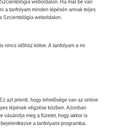
 a Szcientológia weboldalon. Ha már be van
tni a tanfolyam minden lépésén annak teljes
 a Szcientológia weboldalon.
is nincs időhöz kötve. A tanfolyam a mi
Ez azt jelenti, hogy lehetősége van az online
egyes lépések végzése közben. Azonban
etve vásárolja meg a füzetet, hogy akkor is
bejelentkezve a tanfolyami programba.