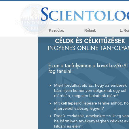
Kezdőlap
Rólunk
L. Ro
CÉLOK ÉS CÉLKITŰZÉSEK
INGYENES ONLINE TANFOLYA
Ezen a tanfolyamon a következőkről
fog tanulni:
Miért fordulhat elő az, hogy az emberek
bármilyen keményen dolgoznak egy cél
elérésén, mégsem haladnak előre?
Mit kell lépésről lépésre tennie ahhoz, h
a terveiből valóság legyen?
Precíz eszközök, amelyekre szükség van
ha bármilyen tevékenységben célokat ak
kitűzni és elérni.