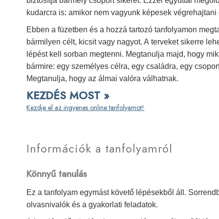
biztosítja bármely csoport sikerét. Ezzel egyúttal megol
kudarcra is: amikor nem vagyunk képesek végrehajtani e
Ebben a füzetben és a hozzá tartozó tanfolyamon megtan
bármilyen célt, kicsit vagy nagyot. A terveket sikerre l
lépést kell sorban megtenni. Megtanulja majd, hogy mi
bármire: egy személyes célra, egy családra, egy csopo
Megtanulja, hogy az álmai valóra válhatnak.
KEZDÉS MOST »
Kezdje el az ingyenes online tanfolyamot!
Információk a tanfolyamról
Könnyű tanulás
Ez a tanfolyam egymást követő lépésekből áll. Sorren
olvasnivalók és a gyakorlati feladatok.