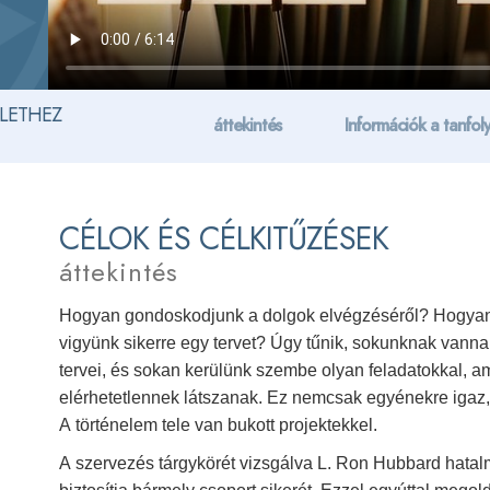
ÉLETHEZ
áttekintés
Információk a tanfol
CÉLOK ÉS CÉLKITŰZÉSEK
áttekintés
Hogyan gondoskodjunk a dolgok elvégzéséről? Hogyan 
vigyünk sikerre egy tervet? Úgy tűnik, sokunknak vanna
tervei, és sokan kerülünk szembe olyan feladatokkal, 
elérhetetlennek látszanak. Ez nemcsak egyénekre igaz, 
A történelem tele van bukott projektekkel.
A szervezés tárgykörét vizsgálva L. Ron Hubbard hatalma