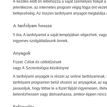
A kezdés előtt ön létrehozza a saját személyes fiókját
jelentkezve, az internetes program végig fogja önt veze
befejezéséig. Az összes tanfolyami anyagot megtalálja
A tanfolyam hossza
5 óra. A tanfolyamot a saját tempójában végezheti, vagy
ingyenes szolgáltatásunk önnek.
Anyagok
Füzet:
Célok és célkitűzések
vagy
A Szcientológia kézikönyve
A tanfolyami anyagok is részei az online tanfolyamnak. 
tanfolyami programon belül olvasni az anyagokat, az 
javasoljuk, hogy töltse le a füzet fájlját ingyenesen, ill
belenézhessen vagy átolvashassa, amikor éppen nincs 
Felügyelés