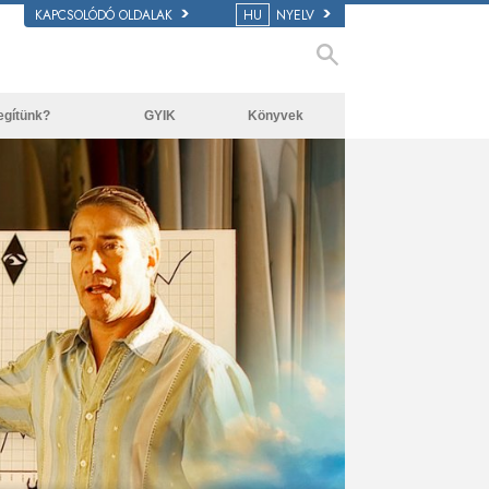
KAPCSOLÓDÓ OLDALAK
HU
NYELV
egítünk?
GYIK
Könyvek
Kezdőkönyvek
Háttér és alapelvek
Hangoskönyvek
Látogatás egy egyházban
Bevezető előadások
A Szcientológia szervezetek
Filmek