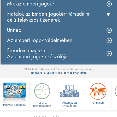
Mik az emberi jogok?
Fiatalok az Emberi Jogokért társadalmi
célú televíziós üzenetek
United
Az emberi jogok védelmében
Freedom magazin:
Az emberi jogok szószólója
Globális társadalomjobbító és humanitárius programok,
amelyeket a Szcientológia Egyház finanszíroz
▼
Az út a
Alkalmazott
Criminon
Hogyan segítünk?
boldogsághoz
Oktatástan