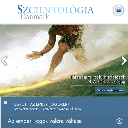
Danmark
L. Ron
Mi a
Önkéntes
Rólunk
GYIK
Könyvek
Hubbard
Szcientológia?
lelkészek
Társadalmi célú hirdetések
24. A játékhoz való jog
Videó megtekintése
EGYÜTT AZ EMBERI JOGOKÉRT
AZ EMBERI JOGOK VILÁGMÉRETŰ VALÓRA VÁLTÁSA
Az emberi jogok valóra váltása