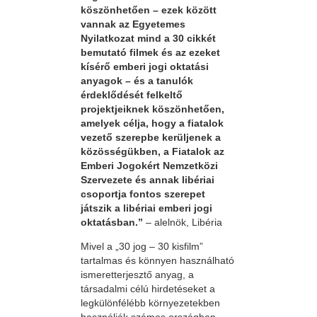
köszönhetően – ezek között
vannak az Egyetemes
Nyilatkozat mind a 30 cikkét
bemutató filmek és az ezeket
kísérő emberi jogi oktatási
anyagok – és a tanulók
érdeklődését felkeltő
projektjeiknek köszönhetően,
amelyek célja, hogy a fiatalok
vezető szerepbe kerüljenek a
közösségükben, a Fiatalok az
Emberi Jogokért Nemzetközi
Szervezete és annak libériai
csoportja fontos szerepet
játszik a libériai emberi jogi
oktatásban.”
– alelnök, Libéria
Mivel a „30 jog – 30 kisfilm”
tartalmas és könnyen használható
ismeretterjesztő anyag, a
társadalmi célú hirdetéseket a
legkülönfélébb környezetekben