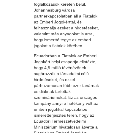
foglalkozások keretén belül.
Johannesburg városa
partnerkapcsolatban áll a Fiatalok
az Emberi Jogokérttal, és
felhasználja ezeket a hirdetéseket,
valamint más anyagokat is arra,
hogy ismertté tegye az emberi
jogokat a fiatalok körében.
Ecuadorban a Fiatalok az Emberi
Jogokért helyi csoportja elintézte,
hogy 4,5 millió tévénézőnek
sugározzák a társadalmi célú
hirdetéseket, és ezzel
párhuzamosan több ezer tanárnak
és diáknak tartottak
szemináriumokat. Ez az országos
kampány annyira hatékony volt az
emberi jogokkal kapcsolatos
ismeretterjesztés terén, hogy az
Ecuadori Természetvédelmi
Minisztérium hivatalosan átvette a