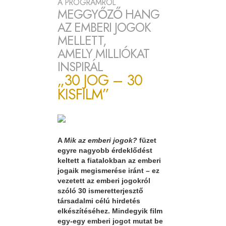
A PROGRAMRÓL
MEGGYŐZŐ HANG
AZ EMBERI JOGOK
MELLETT,
AMELY MILLIÓKAT
INSPIRÁL
„30 JOG – 30
KISFILM”
A
Mik az emberi jogok?
füzet
egyre nagyobb érdeklődést
keltett a fiatalokban az emberi
jogaik megismerése iránt – ez
vezetett az emberi jogokról
szóló 30 ismeretterjesztő
társadalmi célú hirdetés
elkészítéséhez. Mindegyik film
egy-egy emberi jogot mutat be