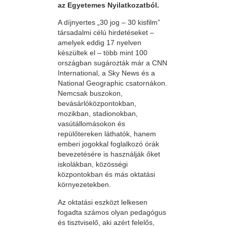
az Egyetemes Nyilatkozatból.
A díjnyertes „30 jog – 30 kisfilm”
társadalmi célú hirdetéseket –
amelyek eddig 17 nyelven
készültek el – több mint 100
országban sugározták már a CNN
International, a Sky News és a
National Geographic csatornákon.
Nemcsak buszokon,
bevásárlóközpontokban,
mozikban, stadionokban,
vasútállomásokon és
repülőtereken láthatók, hanem
emberi jogokkal foglalkozó órák
bevezetésére is használják őket
iskolákban, közösségi
központokban és más oktatási
környezetekben.
Az oktatási eszközt lelkesen
fogadta számos olyan pedagógus
és tisztviselő, aki azért felelős,