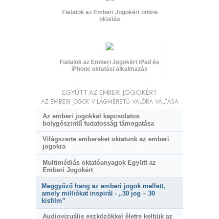
Fiatalok az Emberi Jogokért online
oktatás
Fiatalok az Emberi Jogokért iPad és
iPhone oktatási alkalmazás
EGYÜTT AZ EMBERI JOGOKÉRT
AZ EMBERI JOGOK VILÁGMÉRETŰ VALÓRA VÁLTÁSA
Az emberi jogokkal kapcsolatos
bolygószintű tudatosság támogatása
Világszerte embereket oktatunk az emberi
jogokra
Multimédiás oktatóanyagok Együtt az
Emberi Jogokért
Meggyőző hang az emberi jogok mellett,
amely milliókat inspirál - „30 jog – 30
kisfilm”
Audiovizuális eszközökkel életre keltjük az