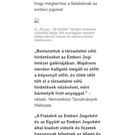
hogy megtanítsa a fiataloknak az
emberi jogokat:
A „30 jog – 30 kisfilm” filmjeit emberek
tízmilliói látták 100 országban minden
elképzelhető helyen és műsorszórási
médiumon.
„Bemutattuk a társadalmi célú
hirdetéseket az Emberi Jogi
Intézet galériájában. Majdnem
minden hallgató megáll ez előtt
a képernyő előtt, és több időt
tölt el a társadalmi célú
hirdetések nézésével, mint
bármelyik írott anyaggal.”
–
oktató, Nemzetközi Tanulmányok
Hálózata
„A Fiatalok az Emberi Jogokért
és az Együtt az Emberi Jogokért
által kiadott videók és füzetek
hasznosak lehetnek az állami és