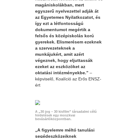
magániskolákban, mert
egyszerű nyelvezettel adják át
az Egyetemes Nyilatkozatot, és
így ezt a létfontosságú
dokumentumot megértik a
felsős és középiskolás korú
gyerekek. Elismerésem ezeknek
a szervezeteknek a
munkájukért, amit azért
végeznek, hogy eljuttassák
ezeket az eszközöket az
oktatási intézményekbe.”
–
képviselő, Koalíció az Erős ENSZ-
ért
A „30 jog – 30 kisfilm” társadalmi célú
hirdetések egy moszkvai
bevásárlóközpontban.
„A figyelemre méltó tanulási
segédeszközeiknek