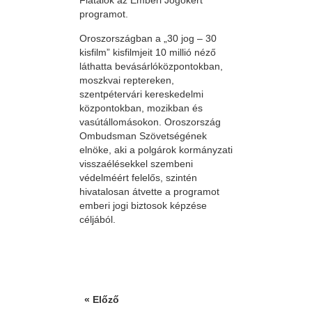
Fiatalok az Emberi Jogokért
programot.
Oroszországban a „30 jog – 30
kisfilm” kisfilmjeit 10 millió néző
láthatta bevásárlóközpontokban,
moszkvai reptereken,
szentpétervári kereskedelmi
központokban, mozikban és
vasútállomásokon. Oroszország
Ombudsman Szövetségének
elnöke, aki a polgárok kormányzati
visszaélésekkel szembeni
védelméért felelős, szintén
hivatalosan átvette a programot
emberi jogi biztosok képzése
céljából.
« Előző