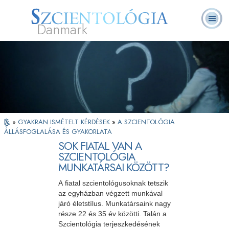
Danmark
L. Ron
Mi a
Önkéntes
Rólunk
GYIK
Könyvek
Hubbard
Szcientológia?
lelkészek
»
GYAKRAN ISMÉTELT KÉRDÉSEK
»
A SZCIENTOLÓGIA
ÁLLÁSFOGLALÁSA ÉS GYAKORLATA
SOK FIATAL VAN A
SZCIENTOLÓGIA
MUNKATÁRSAI KÖZÖTT?
A fiatal szcientológusoknak tetszik
az egyházban végzett munkával
járó életstílus. Munkatársaink nagy
része 22 és 35 év közötti. Talán a
Szcientológia terjeszkedésének