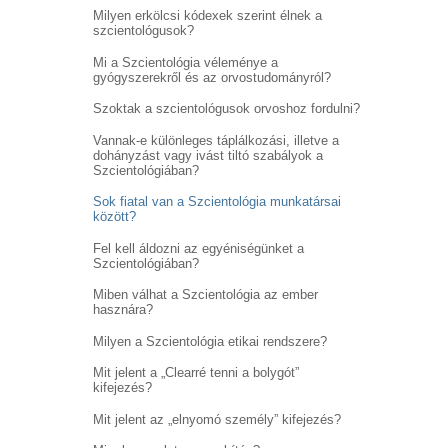
Milyen erkölcsi kódexek szerint élnek a
szcientológusok?
Mi a Szcientológia véleménye a
gyógyszerekről és az orvostudományról?
Szoktak a szcientológusok orvoshoz fordulni?
Vannak-e különleges táplálkozási, illetve a
dohányzást vagy ivást tiltó szabályok a
Szcientológiában?
Sok fiatal van a Szcientológia munkatársai
között?
Fel kell áldozni az egyéniségünket a
Szcientológiában?
Miben válhat a Szcientológia az ember
hasznára?
Milyen a Szcientológia etikai rendszere?
Mit jelent a „Clearré tenni a bolygót”
kifejezés?
Mit jelent az „elnyomó személy” kifejezés?