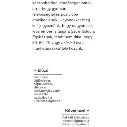
köszönhetően lehetőséget látnak
arra, hogy gyorsan
felelősségteljes pozícióba
emelkedjenek. Ugyanakkor meg
kell jegyeznünk, hogy nagyon sok
idős ember is tagja a Szcientológia
Egyháznak, tehát nem ritka, hogy
50, 60, 70 vagy akár 80 éves
munkatársakkal találkozunk.
« Előző
Vannak-e
különleges
táplálkozási,
illetve a
dohányzást vagy
ivást tiltó
szabályok a
Szcientológiában?
Következő »
Fel kell áldozni az
egyéniségünket a
Szcientológiában?