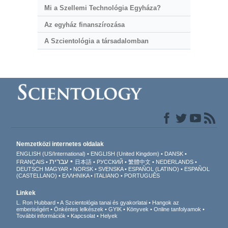
Mi a Szellemi Technológia Egyháza?
Az egyház finanszírozása
A Szcientológia a társadalomban
Nemzetközi internetes oldalak
ENGLISH (US/International)
ENGLISH (United Kingdom)
DANSK
עברית
FRANÇAIS
日本語
РУССКИЙ
繁體中文
NEDERLANDS
DEUTSCH
MAGYAR
NORSK
SVENSKA
ESPAÑOL (LATINO)
ESPAÑOL
(CASTELLANO)
ΕΛΛΗΝΙΚA
ITALIANO
PORTUGUÊS
Linkek
L. Ron Hubbard
A Szcientológia tanai és gyakorlatai
Hangok az
emberiségért
Önkéntes lelkészek
GYIK
Könyvek
Online tanfolyamok
További információk
Kapcsolat
Helyek