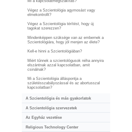
Mi a kapcsolatmegszakítás?
Végez a Szcientológia agymosást vagy
elmekontrollt?
Végez a Szcientológia térítést, hogy új
tagokat szerezzen?
Mindenképpen szüksége van az embernek a
Szcientológiára, hogy jól menjen az élete?
Kell-e hinni a Szcientológiában?
Miért tűnnek a szcientológusok néha annyira
elszántnak azzal kapcsolatban, amit
csinálnak?
Mi a Szcientológia álláspontja a
születésszabályozással és az abortusszal
kapcsolatban?
A Szcientológia és más gyakorlatok
A Szcientológia szervezetek
Az Egyház vezetése
Religious Technology Center