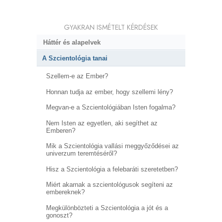
GYAKRAN ISMÉTELT KÉRDÉSEK
Háttér és alapelvek
A Szcientológia tanai
Szellem-e az Ember?
Honnan tudja az ember, hogy szellemi lény?
Megvan-e a Szcientológiában Isten fogalma?
Nem Isten az egyetlen, aki segíthet az
Emberen?
Mik a Szcientológia vallási meggyőződései az
univerzum teremtéséről?
Hisz a Szcientológia a felebaráti szeretetben?
Miért akarnak a szcientológusok segíteni az
embereknek?
Megkülönbözteti a Szcientológia a jót és a
gonoszt?