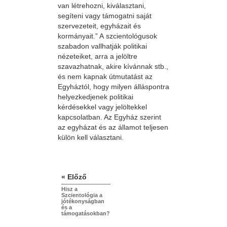
van létrehozni, kiválasztani,
segíteni vagy támogatni saját
szervezeteit, egyházait és
kormányait.” A szcientológusok
szabadon vallhatják politikai
nézeteiket, arra a jelöltre
szavazhatnak, akire kívánnak stb.,
és nem kapnak útmutatást az
Egyháztól, hogy milyen álláspontra
helyezkedjenek politikai
kérdésekkel vagy jelöltekkel
kapcsolatban. Az Egyház szerint
az egyházat és az államot teljesen
külön kell választani.
« Előző
Hisz a
Szcientológia a
jótékonyságban
és a
támogatásokban?