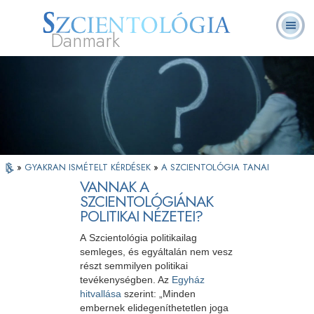
Danmark
L. Ron
Mi a
Önkéntes
Rólunk
GYIK
Könyvek
Hubbard
Szcientológia?
lelkészek
»
GYAKRAN ISMÉTELT KÉRDÉSEK
»
A SZCIENTOLÓGIA TANAI
VANNAK A
SZCIENTOLÓGIÁNAK
POLITIKAI NÉZETEI?
A Szcientológia politikailag
semleges, és egyáltalán nem vesz
részt semmilyen politikai
tevékenységben. Az
Egyház
hitvallása
szerint: „Minden
embernek elidegeníthetetlen joga