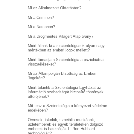
Mi az Alkalmazott Oktatástan?
Mi a Criminon?
Mi a Narconon?
Mi a Drogmentes Világért Alapítvány?
Miért állnak ki a szcientológusok olyan nagy
mértékben az emberi jogok mellett?
Miért támadja a Szcientológia a pszichiátriai
visszaéléseket?
Mi az Állampolgári Bizottság az Emberi
Jogokért?
Miért tekintik a Szcientológia Egyházat az
információ szabadságát biztosító törvények
úttörőjének?
Mit tesz a Szcientológia a környezet védelme
érdekében?
Orvosok, iskolák, szociális munkások,
üzletemberek és egyéb területeken dolgozó
emberek is használják L. Ron Hubbard
technológiáit?