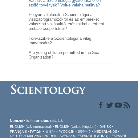
Vannak a Szcientológia gyakorlása ellen
szóló törvények? Volt-e valaha betiltva?
Hogyan vélekedik a Szcientológia a
visszaprogramozókról és az embereket
választott vallásuktól erőszakkal eltéríteni
próbáló csoportokról?
Törekszik-e a Szcientológia a világ
irányítására?
Are young children permitted in the Sea
Organization?
Nemzetközi internetes oldalak
ENGLISH (US/International)
ENGLISH (United Kingdom)
DANSK
עברית
FRANÇAIS
日本語
РУССКИЙ
繁體中文
NEDERLANDS
DEUTSCH
MAGYAR
NORSK
SVENSKA
ESPAÑOL (LATINO)
ESPAÑOL