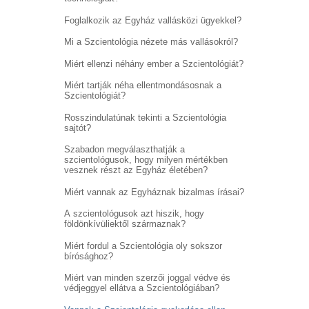
Foglalkozik az Egyház vallásközi ügyekkel?
Mi a Szcientológia nézete más vallásokról?
Miért ellenzi néhány ember a Szcientológiát?
Miért tartják néha ellentmondásosnak a
Szcientológiát?
Rosszindulatúnak tekinti a Szcientológia
sajtót?
Szabadon megválaszthatják a
szcientológusok, hogy milyen mértékben
vesznek részt az Egyház életében?
Miért vannak az Egyháznak bizalmas írásai?
A szcientológusok azt hiszik, hogy
földönkívüliektől származnak?
Miért fordul a Szcientológia oly sokszor
bírósághoz?
Miért van minden szerzői joggal védve és
védjeggyel ellátva a Szcientológiában?