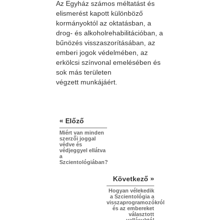
Az Egyház számos méltatást és
elismerést kapott különböző
kormányoktól az oktatásban, a
drog- és alkoholrehabilitációban, a
bűnözés visszaszorításában, az
emberi jogok védelmében, az
erkölcsi színvonal emelésében és
sok más területen
végzett munkájáért.
« Előző
Miért van minden
szerzői joggal
védve és
védjeggyel ellátva
a
Szcientológiában?
Következő »
Hogyan vélekedik
a Szcientológia a
visszaprogramozókról
és az embereket
választott
vallásuktól