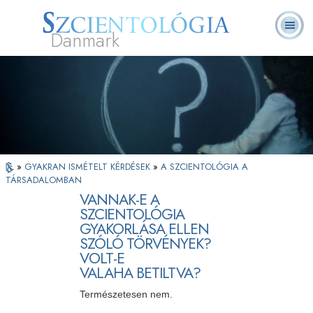
Danmark
L. Ron
Mi a
Önkéntes
Rólunk
GYIK
Könyvek
Hubbard
Szcientológia?
lelkészek
»
GYAKRAN ISMÉTELT KÉRDÉSEK
»
A SZCIENTOLÓGIA A
TÁRSADALOMBAN
VANNAK-E A
SZCIENTOLÓGIA
GYAKORLÁSA ELLEN
SZÓLÓ TÖRVÉNYEK?
VOLT-E
VALAHA BETILTVA?
Természetesen nem.