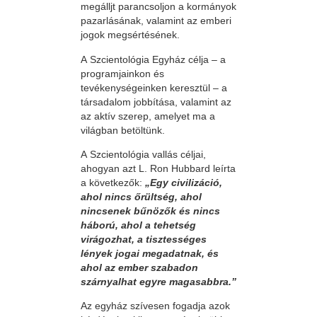
megálljt parancsoljon a kormányok
pazarlásának, valamint az emberi
jogok megsértésének.
A Szcientológia Egyház célja – a
programjainkon és
tevékenységeinken keresztül – a
társadalom jobbítása, valamint az
az aktív szerep, amelyet ma a
világban betöltünk.
A Szcientológia vallás céljai,
ahogyan azt L. Ron Hubbard leírta
a következők:
„Egy civilizáció,
ahol nincs őrültség, ahol
nincsenek bűnözők és nincs
háború, ahol a tehetség
virágozhat, a tisztességes
lények jogai megadatnak, és
ahol az ember szabadon
szárnyalhat egyre magasabbra.”
Az egyház szívesen fogadja azok