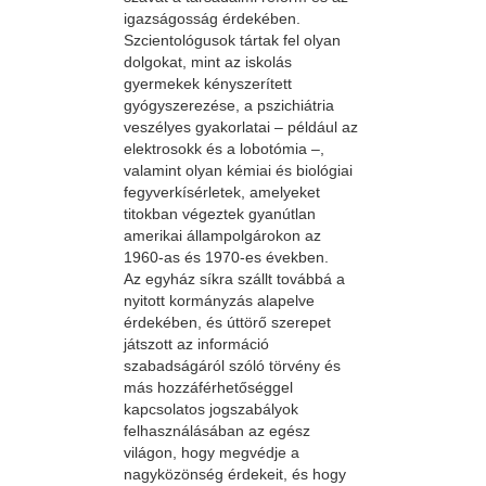
igazságosság érdekében.
Szcientológusok tártak fel olyan
dolgokat, mint az iskolás
gyermekek kényszerített
gyógyszerezése, a pszichiátria
veszélyes gyakorlatai – például az
elektrosokk és a lobotómia –,
valamint olyan kémiai és biológiai
fegyverkísérletek, amelyeket
titokban végeztek gyanútlan
amerikai állampolgárokon az
1960-as és 1970-es években.
Az egyház síkra szállt továbbá a
nyitott kormányzás alapelve
érdekében, és úttörő szerepet
játszott az információ
szabadságáról szóló törvény és
más hozzáférhetőséggel
kapcsolatos jogszabályok
felhasználásában az egész
világon, hogy megvédje a
nagyközönség érdekeit, és hogy