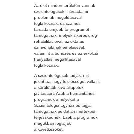
Az élet minden területén vannak
szcientológusok. Társadalmi
problémák megoldásával
foglalkoznak, és számos
társadalomjobbító programot
támogatnak, melyek sikeres drog-
rehabilitációval, az oktatás
színvonalának emelésével,
valamint a bűnözés és az erkölcsi
hanyatlás megállításával
foglalkoznak.
A szcientológusok tudják, mit
jelent az, hogy felelősséget vállalni
a körülöttük lévő állapotok
javításáért. Azok a humanitárius
programok amelyeket a
Szcientológia Egyház és tagjai
támogatnak példátlan mértékben
terjeszkednek. Ezek a programok
magukban foglalják
a következőket: