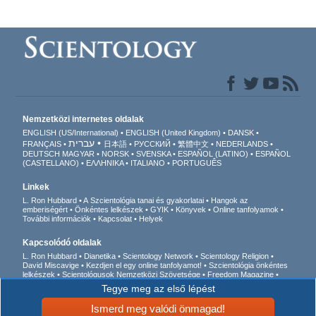
Nemzetközi internetes oldalak
ENGLISH (US/International)
ENGLISH (United Kingdom)
DANSK
עברית
FRANÇAIS
日本語
РУССКИЙ
繁體中文
NEDERLANDS
DEUTSCH
MAGYAR
NORSK
SVENSKA
ESPAÑOL (LATINO)
ESPAÑOL
(CASTELLANO)
ΕΛΛΗΝΙΚA
ITALIANO
PORTUGUÊS
Linkek
L. Ron Hubbard
A Szcientológia tanai és gyakorlatai
Hangok az
emberiségért
Önkéntes lelkészek
GYIK
Könyvek
Online tanfolyamok
További információk
Kapcsolat
Helyek
Kapcsolódó oldalak
L. Ron Hubbard
Dianetika
Scientology Network
Scientology Religion
David Miscavige
Kezdjen el egy online tanfolyamot!
Szcientológia önkéntes
lelkészek
Scientológusok Nemzetközi Szövetsége
Freedom Magazine
Az út a boldogsághoz
Akik felszólalnak egy
Tegye meg az első lépést
drogmentes világért
Együtt az Emberi Jogokért
Fiatalok az Emberi Jogokért
Állampolgári Bizottság az Emberi Jogokért
Ismerd meg valódi önmagad!