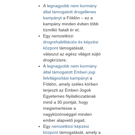
A
legnagyobb nem kormány
által támogatott drogellenes
kampányt
a Földön – ez a
kampány minden évben több
tízmillió fiatalt ér el;
Egy nemzetközi
drogrehabilitációs és képzési
központ
támogatását,
válaszul az egész világot sújtó
drogkrízisre;
A
legnagyobb nem kormány
által támogatott Emberi jogi
felvilágosítási kampányt
a
Földön, amely széles körben
terjeszti az Emberi Jogok
Egyetemes Nyilatkozatának
mind a 30 pontját, hogy
megismertesse a
nagyközönséggel minden
ember alapvető jogait;
Egy
nemzetközi képzési
központ
támogatását, amely a