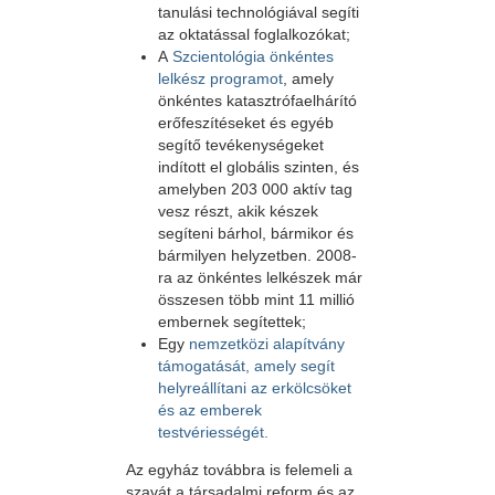
tanulási technológiával segíti
az oktatással foglalkozókat;
A
Szcientológia önkéntes
lelkész programot
, amely
önkéntes katasztrófaelhárító
erőfeszítéseket és egyéb
segítő tevékenységeket
indított el globális szinten, és
amelyben 203 000 aktív tag
vesz részt, akik készek
segíteni bárhol, bármikor és
bármilyen helyzetben. 2008-
ra az önkéntes lelkészek már
összesen több mint 11 millió
embernek segítettek;
Egy
nemzetközi alapítvány
támogatását, amely segít
helyreállítani az erkölcsöket
és az emberek
testvériességét.
Az egyház továbbra is felemeli a
szavát a társadalmi reform és az