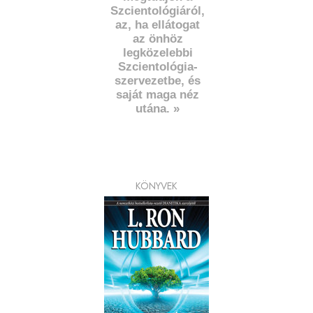
Szcientológiáról,
az, ha ellátogat
az önhöz
legközelebbi
Szcientológia-
szervezetbe, és
saját maga néz
utána. »
KÖNYVEK