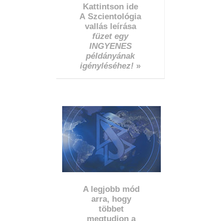
Kattintson ide
A Szcientológia
vallás leírása
füzet egy
INGYENES
példányának
igényléséhez!
»
A legjobb mód
arra, hogy
többet
megtudjon a