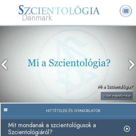
Danmark
L. Ron
Mi a
Önkéntes
Rólunk
GYIK
Könyvek
Hubbard
Szcientológia?
lelkészek
Mi a Szcientológia?
Videó megtekintése
HITTÉTELEK ÉS GYAKORLATOK
Mit mondanak a szcientológusok a
Szcientológiáról?