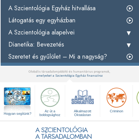
A Szcientológia Egyház hitvallása
Látogatás egy egyházban
A Szcientológia alapelvei
Dianetika: Bevezetés
Szeretet és gyűlölet – Mi a nagyság?
Globális társadalomjobbító és humanitárius programok,
amelyeket a Szcientológia Egyház finanszíroz
▼
Az út a
Alkalmazott
Criminon
Hogyan segítünk?
boldogsághoz
Oktatástan
A SZCIENTOLÓGIA
A TÁRSADALOMBAN