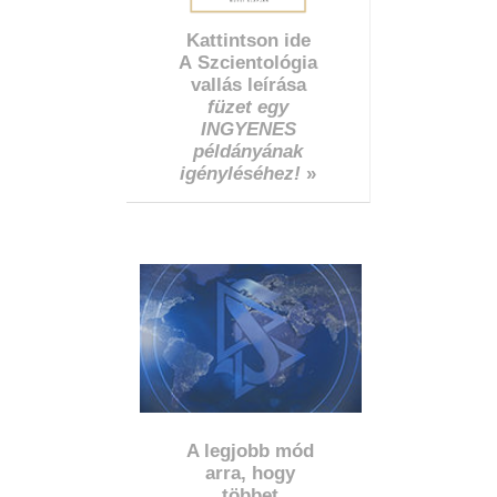
Kattintson ide
A Szcientológia
vallás leírása
füzet egy
INGYENES
példányának
igényléséhez!
»
A legjobb mód
arra, hogy
többet