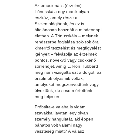
Az emocionális (érzelmi)
Tónusskála egy másik olyan
eszköz, amely része a
Szcientológiának, és ez is
általánosan használt a mindennapi
életben. A Tónusskála – melynek
rendszerbe foglalása sok-sok óra
kimerítő tesztelést és megfigyelést
igényelt – felvázolja az érzelmek
pontos, növekvő vagy csökkenő
sorrendjét. Amíg L. Ron Hubbard
meg nem vizsgálta ezt a dolgot, az
érzelmek olyasmik voltak,
amelyeket megszenvedtünk vagy
élveztünk, de sosem értettünk
meg teljesen.
Próbálta-e valaha is vidám
szavakkal javítani egy olyan
személy hangulatát, aki éppen
bánatos volt valami nagy
veszteség miatt? A válasz