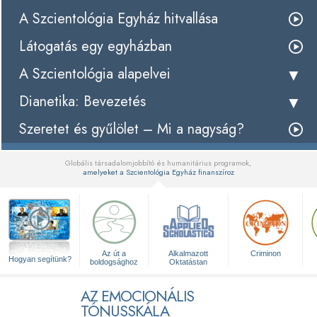
A Szcientológia Egyház hitvallása
Látogatás egy egyházban
A Szcientológia alapelvei
Dianetika: Bevezetés
Szeretet és gyűlölet – Mi a nagyság?
Globális társadalomjobbító és humanitárius programok,
amelyeket a Szcientológia Egyház finanszíroz
▼
Az út a
Alkalmazott
Criminon
Hogyan segítünk?
boldogsághoz
Oktatástan
AZ EMOCIONÁLIS
TÓNUSSKÁLA