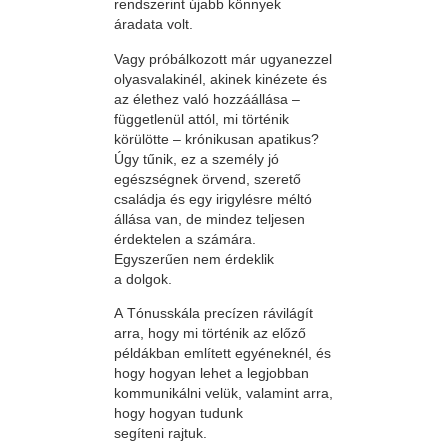
rendszerint újabb könnyek
áradata volt.
Vagy próbálkozott már ugyanezzel
olyasvalakinél, akinek kinézete és
az élethez való hozzáállása –
függetlenül attól, mi történik
körülötte – krónikusan apatikus?
Úgy tűnik, ez a személy jó
egészségnek örvend, szerető
családja és egy irigylésre méltó
állása van, de mindez teljesen
érdektelen a számára.
Egyszerűen nem érdeklik
a dolgok.
A Tónusskála precízen rávilágít
arra, hogy mi történik az előző
példákban említett egyéneknél, és
hogy hogyan lehet a legjobban
kommunikálni velük, valamint arra,
hogy hogyan tudunk
segíteni rajtuk.