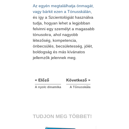
Az egyén megtalálhatja önmagát,
vagy bárkit ezen a Tónusskálán
,
és így a Szcientológiát használva
tudja, hogyan lehet a legjobban
felvinni egy személyt a magasabb
tónusokra, ahol nagyobb
létezőség, kompetencia,
önbecsülés, becsületesség, jólét,
boldogság és más kívánatos
jellemzők jelennek meg.
« Előző
Következő »
A nyolc dinamika
A Tónusskála
TUDJON MEG TÖBBET!