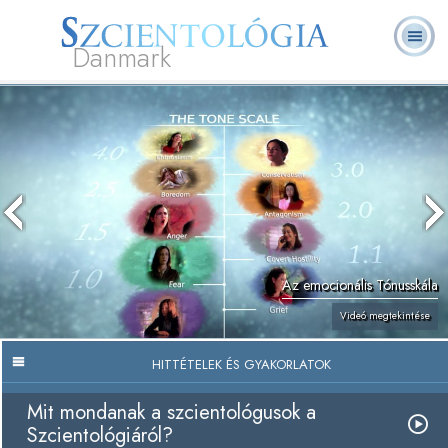
Danmark
L. Ron
Mi a
Önkéntes
Rólunk
GYIK
Könyvek
Hubbard
Szcientológia?
lelkészek
Az emocionális Tónusskála
Videó megtekintése
HITTÉTELEK ÉS GYAKORLATOK
Mit mondanak a szcientológusok a
Szcientológiáról?