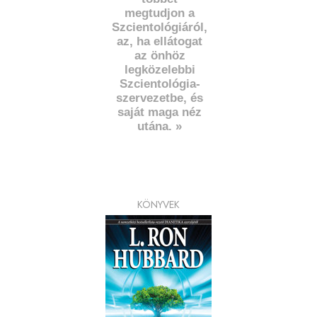
megtudjon a
Szcientológiáról,
az, ha ellátogat
az önhöz
legközelebbi
Szcientológia-
szervezetbe, és
saját maga néz
utána. »
KÖNYVEK