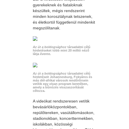
gyerekeknek és fiataloknak
készültek, mégis rendszerint
minden korosztálynak tetszenek,
és életkortól függetlenül mindenkit
megszólítanak.
Az út a boldogsághoz
társadalmi célú
hirdetéseket több mint 20 millió néző
látja évente.
Az út a boldogsághoz
társadalmi célú
hirdetéseit Johannesburg, Fokváros és
más dél-afrikai városok rendőrőrsein
vetítik egy olyan program keretében,
amely a bűnözés visszaszorítását
célozza.
A videókat rendszeresen vetítik
bevásárlóközpontokban,
repülőtereken, vasútállomásokon,
stadionokban, koncerttermekben,
iskolákban, közösségi