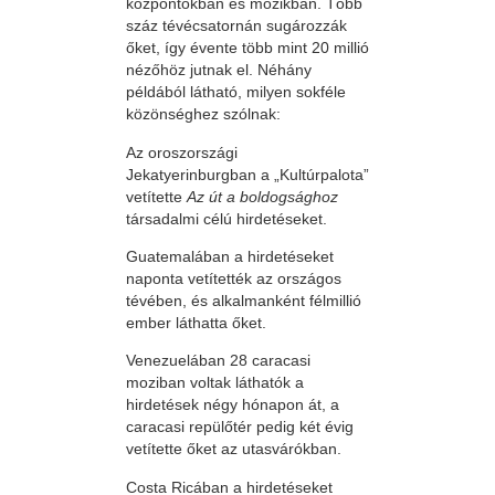
központokban és mozikban. Több
száz tévécsatornán sugározzák
őket, így évente több mint 20 millió
nézőhöz jutnak el. Néhány
példából látható, milyen sokféle
közönséghez szólnak:
Az oroszországi
Jekatyerinburgban a „Kultúrpalota”
vetítette
Az út a boldogsághoz
társadalmi célú hirdetéseket.
Guatemalában a hirdetéseket
naponta vetítették az országos
tévében, és alkalmanként félmillió
ember láthatta őket.
Venezuelában 28 caracasi
moziban voltak láthatók a
hirdetések négy hónapon át, a
caracasi repülőtér pedig két évig
vetítette őket az utasvárókban.
Costa Ricában a hirdetéseket