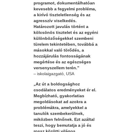
programot, dokumentálhatóan
kevesebb a fegyelmi probléma,
a kirívó tiszteletlenség és az
agresszív viselkedés.
Határozott javulás történt a
kölcsönös tisztelet és az egyéni
különbözőségekkel szembeni
türelem tekintetében, továbbá a
másokkal való törődés, a
hozzájárulás fontosságának
megértése és az egészséges
versenyszellem terén.”
– iskolaigazgató, USA
„Az út a boldogsághoz
csodálatos eredményeket ér el.
Megbízható, gyakorlatias
megoldásokat ad azokra a
problémákra, amelyekkel a
tanulók szembekerülnek,
miközben felnőnek. Ezt azáltal
teszi, hogy bemutatja a jó és
rossz közötti világos