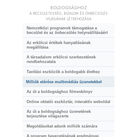
BOLDOGSÁGHOZ
A BECSÜLETESSÉG, BIZALOM ÉS ÖNBECSÜLÉS
VILÁGÁNAK LÉTREHOZÁSA
Nemzetközi programok támogatása a
becsület és az önbecsülés helyreállításáért
Az erkölcsi értékek hanyatlásának
megállítása
A társadalom erkölcsi szerkezetének
rendbehozatala
Tanítási eszközök a boldogabb élethez
Milliók elérése multimédiás üzenetekkel
Az út a boldogsághoz filmeskönyv
Online oktatói eszköztár, interaktív weboldal
Az út a boldogsághoz üzenetének
terjesztése világszerte
Megoldásokat adunk milliók számára
A program bevezetésének eredményei