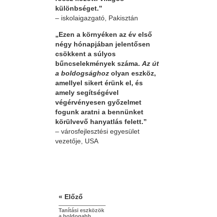
különbséget.”
– iskolaigazgató, Pakisztán
„Ezen a környéken az év első
négy hónapjában jelentősen
csökkent a súlyos
bűncselekmények száma.
Az út
a boldogsághoz
olyan eszköz,
amellyel sikert érünk el, és
amely segítségével
végérvényesen győzelmet
fogunk aratni a bennünket
körülvevő hanyatlás felett.”
– városfejlesztési egyesület
vezetője, USA
« Előző
Tanítási eszközök
a boldogabb