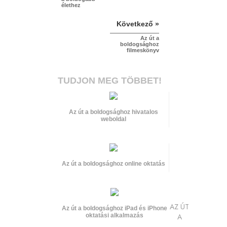
élethez
Következő »
Az út a
boldogsághoz
filmeskönyv
TUDJON MEG TÖBBET!
Az út a boldogsághoz hivatalos
weboldal
Az út a boldogsághoz online oktatás
AZ ÚT
Az út a boldogsághoz iPad és iPhone
oktatási alkalmazás
A