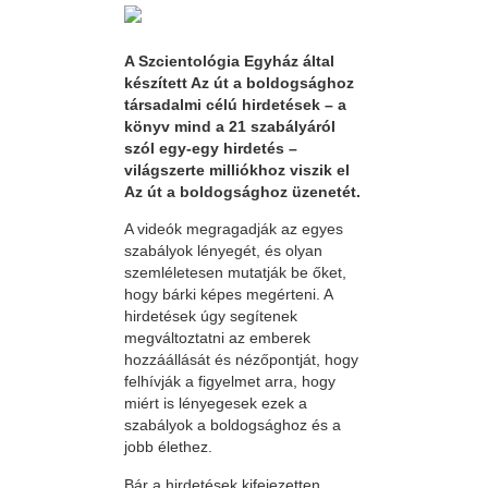
A Szcientológia Egyház által
készített Az út a boldogsághoz
társadalmi célú hirdetések – a
könyv mind a 21 szabályáról
szól egy-egy hirdetés –
világszerte milliókhoz viszik el
Az út a boldogsághoz üzenetét.
A videók megragadják az egyes
szabályok lényegét, és olyan
szemléletesen mutatják be őket,
hogy bárki képes megérteni. A
hirdetések úgy segítenek
megváltoztatni az emberek
hozzáállását és nézőpontját, hogy
felhívják a figyelmet arra, hogy
miért is lényegesek ezek a
szabályok a boldogsághoz és a
jobb élethez.
Bár a hirdetések kifejezetten