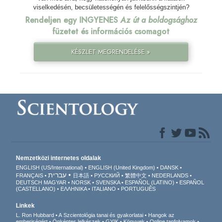
viselkedésén, becsületességén és felelősségszintjén?
Rendeljen egy INGYENES
Az út a boldogsághoz
füzetet és információs csomagot
KÉSZLET MEGRENDELÉSE »
Nemzetközi internetes oldalak
ENGLISH (US/International)
ENGLISH (United Kingdom)
DANSK
עברית
FRANÇAIS
日本語
РУССКИЙ
繁體中文
NEDERLANDS
DEUTSCH
MAGYAR
NORSK
SVENSKA
ESPAÑOL (LATINO)
ESPAÑOL
(CASTELLANO)
ΕΛΛΗΝΙΚA
ITALIANO
PORTUGUÊS
Linkek
L. Ron Hubbard
A Szcientológia tanai és gyakorlatai
Hangok az
emberiségért
Önkéntes lelkészek
GYIK
Könyvek
Online tanfolyamok