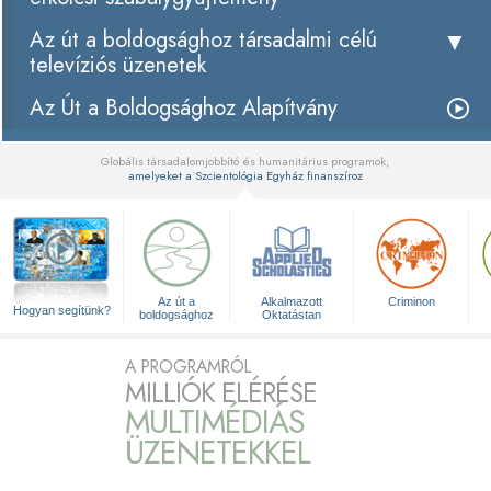
Az út a boldogsághoz társadalmi célú
televíziós üzenetek
Az Út a Boldogsághoz Alapítvány
Globális társadalomjobbító és humanitárius programok,
amelyeket a Szcientológia Egyház finanszíroz
▼
Az út a
Alkalmazott
Criminon
Hogyan segítünk?
boldogsághoz
Oktatástan
A PROGRAMRÓL
MILLIÓK ELÉRÉSE
MULTIMÉDIÁS
ÜZENETEKKEL