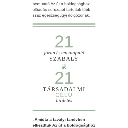
bemutató Az út a boldogsághoz
előadás-sorozatot tartottak több
száz egészségügyi dolgozónak.
21
józan észen alapuló
SZABÁLY
21
TÁRSADALMI
CÉLÚ
hirdetés
„Amióta a tavalyi tanévben
elkezdtük Az út a boldogsághoz