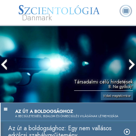
Danmark
L. Ron
Mi a
Önkéntes
Rólunk
GYIK
Könyvek
Hubbard
Szcientológia?
lelkészek
Társadalmi célú hirdetések
8. Ne gyilkolj!
Videó megtekintése
AZ ÚT A BOLDOGSÁGHOZ
A BECSÜLETESSÉG, BIZALOM ÉS ÖNBECSÜLÉS VILÁGÁNAK LÉTREHOZÁSA
Az út a boldogsághoz: Egy nem vallásos
erkölcsi szabálygyűjtemény