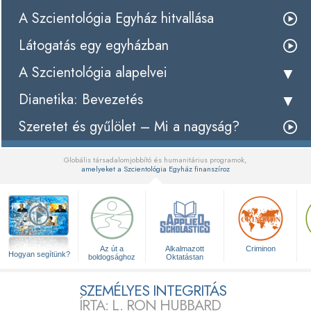
A Szcientológia Egyház hitvallása
Látogatás egy egyházban
A Szcientológia alapelvei
Dianetika: Bevezetés
Szeretet és gyűlölet – Mi a nagyság?
Globális társadalomjobbító és humanitárius programok,
amelyeket a Szcientológia Egyház finanszíroz
▼
Az út a
Alkalmazott
Criminon
Hogyan segítünk?
boldogsághoz
Oktatástan
SZEMÉLYES INTEGRITÁS
ÍRTA: L. RON HUBBARD