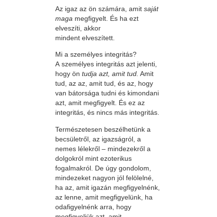
A
z igaz az ön számára, amit
saját
maga
megfigyelt. És ha ezt
elveszíti, akkor
mindent elveszített.
Mi a személyes integritás?
A személyes integritás azt jelenti,
hogy ön
tudja azt, amit tud.
Amit
tud, az az, amit tud, és az, hogy
van bátorsága tudni és kimondani
azt, amit megfigyelt. És ez az
integritás, és nincs más integritás.
Természetesen beszélhetünk a
becsületről, az igazságról, a
nemes lélekről – mindezekről a
dolgokról mint ezoterikus
fogalmakról. De úgy gondolom,
mindezeket nagyon jól felölelné,
ha az, amit igazán megfigyelnénk,
az lenne, amit megfigyelünk, ha
odafigyelnénk arra, hogy
megfigyeljük azt, amit