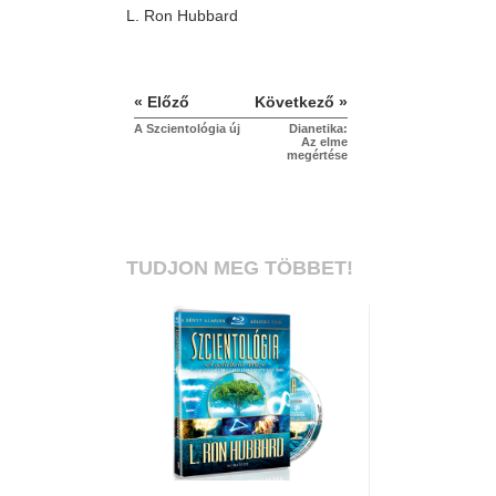
L. Ron Hubbard
« Előző
Következő »
A Szcientológia új
Dianetika:
Az elme
megértése
TUDJON MEG TÖBBET!