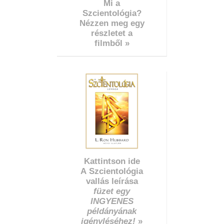
Mi a
Szcientológia?
Nézzen meg egy
részletet a
filmből »
Kattintson ide
A Szcientológia
vallás leírása
füzet egy
INGYENES
példányának
igényléséhez!
»