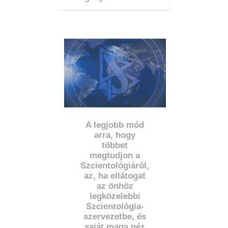
A legjobb mód
arra, hogy
többet
megtudjon a
Szcientológiáról,
az, ha ellátogat
az önhöz
legközelebbi
Szcientológia-
szervezetbe, és
saját maga néz