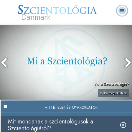
Danmark
L. Ron
Mi a
Önkéntes
Rólunk
GYIK
Könyvek
Hubbard
Szcientológia?
lelkészek
Mi a Szcientológia?
Videó megtekintése
HITTÉTELEK ÉS GYAKORLATOK
Mit mondanak a szcientológusok a
Szcientológiáról?