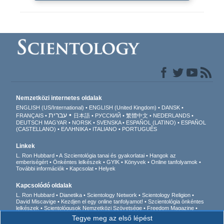
Nemzetközi internetes oldalak
ENGLISH (US/International)
ENGLISH (United Kingdom)
DANSK
עברית
FRANÇAIS
日本語
РУССКИЙ
繁體中文
NEDERLANDS
DEUTSCH
MAGYAR
NORSK
SVENSKA
ESPAÑOL (LATINO)
ESPAÑOL
(CASTELLANO)
ΕΛΛΗΝΙΚA
ITALIANO
PORTUGUÊS
Linkek
L. Ron Hubbard
A Szcientológia tanai és gyakorlatai
Hangok az
emberiségért
Önkéntes lelkészek
GYIK
Könyvek
Online tanfolyamok
További információk
Kapcsolat
Helyek
Kapcsolódó oldalak
L. Ron Hubbard
Dianetika
Scientology Network
Scientology Religion
David Miscavige
Kezdjen el egy online tanfolyamot!
Szcientológia önkéntes
lelkészek
Scientológusok Nemzetközi Szövetsége
Freedom Magazine
Az út a boldogsághoz
Akik felszólalnak egy
Tegye meg az első lépést
drogmentes világért
Együtt az Emberi Jogokért
Fiatalok az Emberi Jogokért