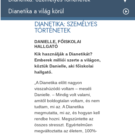
Dianetika a világ körül
DIANETIKA: SZEMÉLYES
TÖRTÉNETEK
DANIELLE, FŐISKOLAI
HALLGATÓ
Kik használják a Dianetikát?
Emberek milliói szerte a világon,
köztük Danielle, aki főiskolai
hallgató.
„A Dianetika előtt nagyon
visszahúzódó voltam – meséli
Danielle. – Mindig volt valami,
amitől boldogtalan voltam, és nem
tudtam, mi az. A Dianetika
megmutatta, mi az, és hogyan kell
rendbe hozni. Megszüntette az
összes stresszt. Egyértelműen
megváltoztatta az életem, 100%-