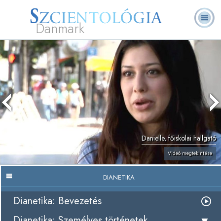
Danmark
L. Ron
Mi a
Önkéntes
Rólunk
GYIK
Könyvek
Hubbard
Szcientológia?
lelkészek
Danielle, főiskolai hallgató
Videó megtekintése
DIANETIKA
Dianetika: Bevezetés
Dianetika: Személyes történetek