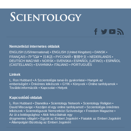
Nemzetközi internetes oldalak
ENGLISH (US/International)
ENGLISH (United Kingdom)
DANSK
עברית
FRANÇAIS
日本語
РУССКИЙ
繁體中文
NEDERLANDS
DEUTSCH
MAGYAR
NORSK
SVENSKA
ESPAÑOL (LATINO)
ESPAÑOL
(CASTELLANO)
ΕΛΛΗΝΙΚA
ITALIANO
PORTUGUÊS
Linkek
L. Ron Hubbard
A Szcientológia tanai és gyakorlatai
Hangok az
emberiségért
Önkéntes lelkészek
GYIK
Könyvek
Online tanfolyamok
További információk
Kapcsolat
Helyek
Kapcsolódó oldalak
L. Ron Hubbard
Dianetika
Scientology Network
Scientology Religion
David Miscavige
Kezdjen el egy online tanfolyamot!
Szcientológia önkéntes
lelkészek
Scientológusok Nemzetközi Szövetsége
Freedom Magazine
Az út a boldogsághoz
Akik felszólalnak egy
drogmentes világért
Együtt az Emberi Jogokért
Fiatalok az Emberi Jogokért
Állampolgári Bizottság az Emberi Jogokért