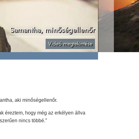
Samantha, minőségellenőr
Videó megtekintése
antha, aki minőségellenőr.
ak éreztem, hogy még az erkélyen állva
yszerűen nincs többé.”