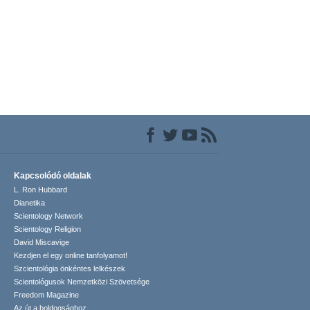
Kapcsolódó oldalak
L. Ron Hubbard
Dianetika
Scientology Network
Scientology Religion
David Miscavige
Kezdjen el egy online tanfolyamot!
Szcientológia önkéntes lelkészek
Scientológusok Nemzetközi Szövetsége
Freedom Magazine
Az út a boldogsághoz