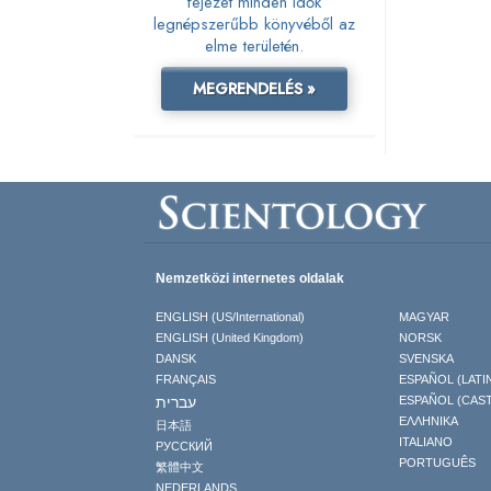
fejezet minden idők
legnépszerűbb könyvéből az
elme területén.
MEGRENDELÉS »
Nemzetközi internetes oldalak
ENGLISH (US/International)
MAGYAR
ENGLISH (United Kingdom)
NORSK
DANSK
SVENSKA
FRANÇAIS
ESPAÑOL (LATI
עברית
ESPAÑOL (CAS
ΕΛΛΗΝΙΚA
日本語
ITALIANO
РУССКИЙ
PORTUGUÊS
繁體中文
NEDERLANDS