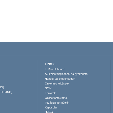
Linkek
L. Ron Hubbard
A Szcientológia tanai és gyakorlatai
Hangok az emberiségért
Önkéntes lelkészek
NO)
GYIK
TELLANO)
Könyvek
Online tanfolyamok
További információk
Kapcsolat
Helyek