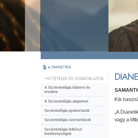
»
DIANETIKA
DIANE
HITTÉTELEK ÉS GYAKORLATOK
A Szcientológia háttere és
SAMANTH
eredete
Kik haszná
A Szcientológia alapelvei
Szcientológia gyakorlatok
„A Dianeti
vagy a lif
Szcientológia szertartások
Szcientológia lelkészi
tevékenységek