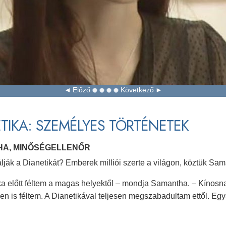
Előző
Következő
TIKA: SZEMÉLYES TÖRTÉNETEK
A, MINŐSÉGELLENŐR
lják a Dianetikát? Emberek milliói szerte a világon, köztük Sam
ka előtt féltem a magas helyektől – mondja Samantha. – Kínosn
tben is féltem. A Dianetikával teljesen megszabadultam ettől. Eg