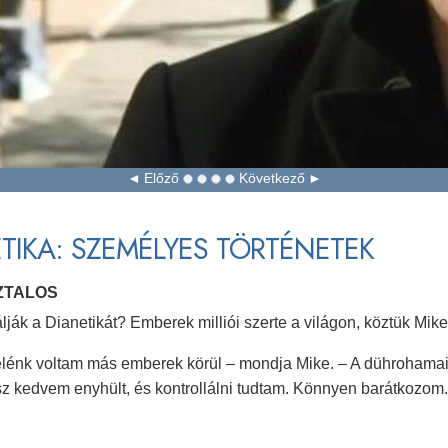
Előző
Következő
TIKA: SZEMÉLYES TÖRTÉNETEK
SZTALOS
lják a Dianetikát? Emberek milliói szerte a világon, köztük Mike,
lénk voltam más emberek körül – mondja Mike. – A dührohamaim
sz kedvem enyhült, és kontrollálni tudtam. Könnyen barátkozom.