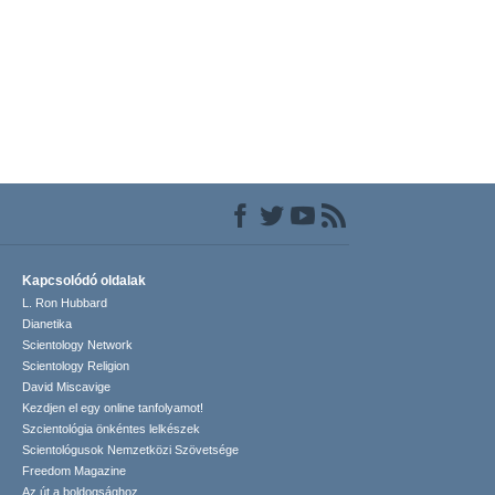
Kapcsolódó oldalak
L. Ron Hubbard
Dianetika
Scientology Network
Scientology Religion
David Miscavige
Kezdjen el egy online tanfolyamot!
Szcientológia önkéntes lelkészek
Scientológusok Nemzetközi Szövetsége
Freedom Magazine
Az út a boldogsághoz