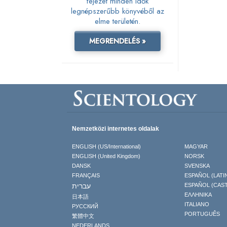
fejezet minden idők
legnépszerűbb könyvéből az
elme területén.
MEGRENDELÉS »
Nemzetközi internetes oldalak
ENGLISH (US/International)
MAGYAR
ENGLISH (United Kingdom)
NORSK
DANSK
SVENSKA
FRANÇAIS
ESPAÑOL (LATI
עברית
ESPAÑOL (CAS
ΕΛΛΗΝΙΚA
日本語
ITALIANO
РУССКИЙ
PORTUGUÊS
繁體中文
NEDERLANDS