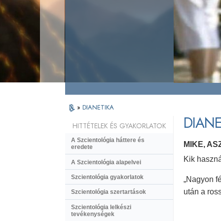
»
DIANETIKA
DIANE
HITTÉTELEK ÉS GYAKORLATOK
A Szcientológia háttere és
MIKE, A
eredete
Kik haszná
A Szcientológia alapelvei
Szcientológia gyakorlatok
„Nagyon fé
után a ros
Szcientológia szertartások
Szcientológia lelkészi
tevékenységek