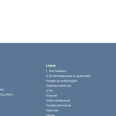
Linkek
L. Ron Hubbard
A Szcientológia tanai és gyakorlatai
Hangok az emberiségért
Önkéntes lelkészek
NO)
GYIK
TELLANO)
Könyvek
Online tanfolyamok
További információk
Kapcsolat
Helyek