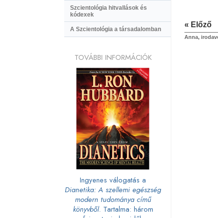
Szcientológia hitvallások és
kódexek
« Előző
A Szcientológia a társadalomban
Anna, irodav
TOVÁBBI INFORMÁCIÓK
Ingyenes válogatás a
Dianetika: A szellemi egészség
modern tudománya című
könyvből
. Tartalma: három