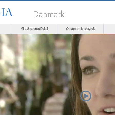
Danmark
Mi a Szcientológia?
Önkéntes lelkészek