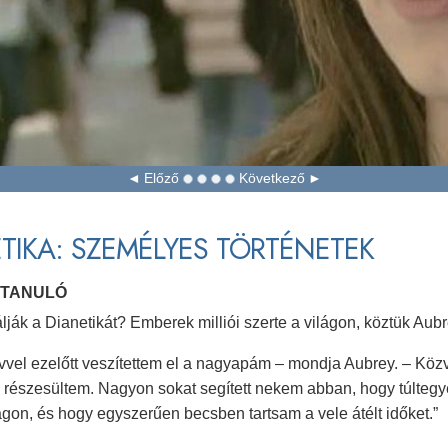
Előző
Következő
TIKA: SZEMÉLYES TÖRTÉNETEK
 TANULÓ
lják a Dianetikát? Emberek milliói szerte a világon, köztük Aubre
vel ezelőtt veszítettem el a nagyapám – mondja Aubrey. – Közv
 részesültem. Nagyon sokat segített nekem abban, hogy túlteg
on, és hogy egyszerűen becsben tartsam a vele átélt időket.”