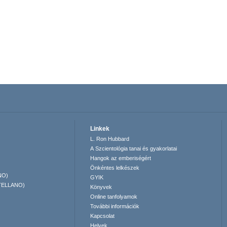
Linkek
L. Ron Hubbard
A Szcientológia tanai és gyakorlatai
Hangok az emberiségért
Önkéntes lelkészek
NO)
GYIK
TELLANO)
Könyvek
Online tanfolyamok
További információk
Kapcsolat
Helyek