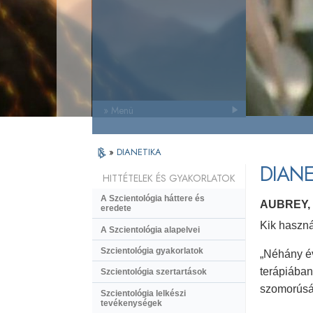
» Menü
»
DIANETIKA
DIANE
HITTÉTELEK ÉS GYAKORLATOK
A Szcientológia háttere és
AUBREY,
eredete
Kik haszná
A Szcientológia alapelvei
Szcientológia gyakorlatok
„Néhány év
terápiában
Szcientológia szertartások
szomorúság
Szcientológia lelkészi
tevékenységek