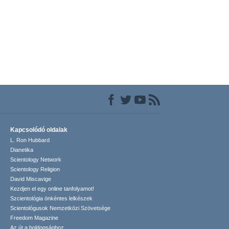
Kapcsolódó oldalak
L. Ron Hubbard
Dianetika
Scientology Network
Scientology Religion
David Miscavige
Kezdjen el egy online tanfolyamot!
Szcientológia önkéntes lelkészek
Scientológusok Nemzetközi Szövetsége
Freedom Magazine
Az út a boldogsághoz