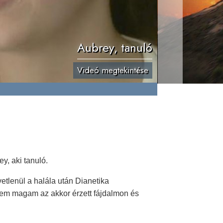
Aubrey, tanuló
Videó megtekintése
y, aki tanuló.
etlenül a halála után Dianetika
yem magam az akkor érzett fájdalmon és