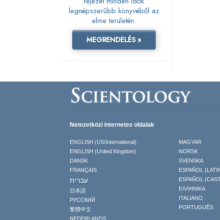
fejezet minden idők
legnépszerűbb könyvéből az
elme területén.
MEGRENDELÉS »
Nemzetközi internetes oldalak
ENGLISH (US/International)
MAGYAR
ENGLISH (United Kingdom)
NORSK
DANSK
SVENSKA
FRANÇAIS
ESPAÑOL (LATI
עברית
ESPAÑOL (CAS
ΕΛΛΗΝΙΚA
日本語
ITALIANO
РУССКИЙ
PORTUGUÊS
繁體中文
NEDERLANDS